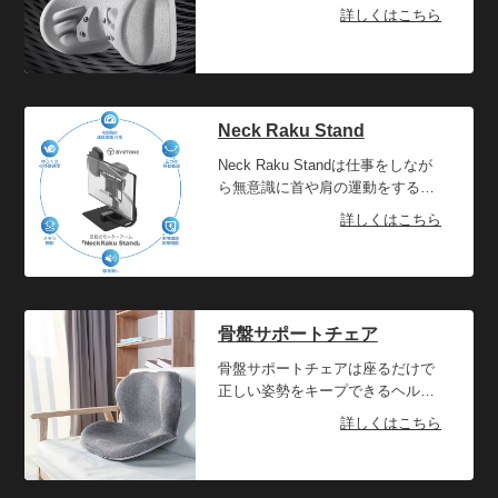
ります。しかし、ワイヤレスイヤ
デア商品です。トラベルワーカー
詳しくはこちら
りスマホを使用できるシーンの幅
ホンにはわずかに遅延が発生する
はさまざまな環境に身を置いて仕
が広がります。
というデメリットがあります。そ
事をすることになります。時には
こで、こちらのアイテムはわずか
慣れない環境で長時間のデスクワ
47msの低遅延を実現。遅延が問題
ークを行わなければならないケー
になってしまいがちなゲーミング
スも少なくありません。すると、
Neck Raku Stand
や動画視聴などでも十分に使用可
首や肩などのこりが悩みになって
能です。もともと高級オーディオ
しまいがちです。ネックストレッ
Neck Raku Standは仕事をしなが
メーカーが開発しただけあって、
チピローは、人間工学に基づいた
ら無意識に首や肩の運動をするこ
音質もハイレベルで迫力あるサウ
デザインによって、まるでプロに
とができるアイデア商品です。仕
詳しくはこちら
ンドを楽しめるという点もポイン
よる指圧を受けているかのような
組みはとてもシンプルで、このス
トです。
心地よさで自然と首のストレッチ
タンドを装着することによってデ
を行うことができるアイテムで
ィスプレイがゆっくりと開店しま
す。首を伸ばすのみでなく肩こり
す。1点をじっと見ているとどう
などをほぐしてくれるツボも同時
しても同じ姿勢が長時間続き、負
骨盤サポートチェア
に刺激してくれるので、慢性的な
担がかかってしまいますが、ディ
肩こりに悩んでいる方にも効果が
スプレイがゆっくりと動くことに
骨盤サポートチェアは座るだけで
期待できます。また、一般的なス
よって自然と視線や首などが動
正しい姿勢をキープできるヘルス
トレッチピローとは違い、底面も
き、無意識に首や肩の運動ができ
ケアアイテムです。姿勢サポート
詳しくはこちら
とても安定したデザインなので、
るのです。回転のスピードや角
系のアイテムというと、どうして
安定感がありリラックスした状態
度、移動軌道などは自由に調整で
も圧迫感があって、使い心地が良
でストレッチができるという点も
きますので、好みに合わせて調整
くないというイメージを抱いてい
ポイントです。