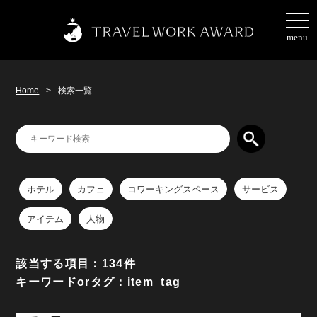
togg
navi
menu
Home
>
検索一覧
ホテル
カフェ
コワーキングスペース
サービス
アイテム
人物
該当する項目：134件
キーワードorタグ：item_tag