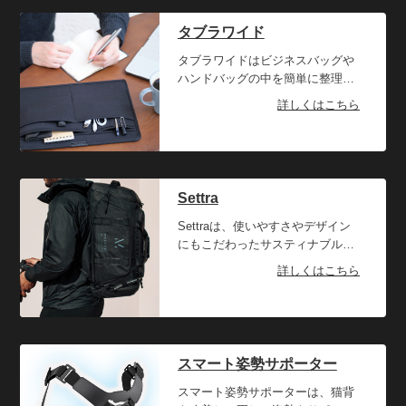
できます。基本的に動きはゆっく
る方も多いかもしれません。しか
りでなめらかなので作業に支障が
し、こちらのアイテムは無理なく
タブラワイド
出るといった心配もありません。
座るだけで脊髄を効果的に支えて
長時間にわたってPCに向かうこと
くれますので、座るだけで楽な姿
タブラワイドはビジネスバッグや
の多いトラベルワーカーにぴった
勢がそのまま正しい姿勢となるの
ハンドバッグの中を簡単に整理す
りなアイテムです。
です。トラベルワーカーはどうし
ることができるバッグインバッグ
詳しくはこちら
ても座ってPCに向かう時間が長く
です。近年ではバッグインバッグ
なってしまいがちです。そのた
にも注目が集まり、人気となって
め、姿勢が悪いと疲れがたまりや
いますがタブラワイドは超薄型・
すくなり、腰痛や肩こりなどを引
軽量設計となっていますのでスリ
き起こしやすくなります。仕事の
ムタイプのバッグにも対応でき、
Settra
際に使用している椅子をこちらに
開口の狭いタイプのバッグでもス
変えるだけで自然と正しい姿勢が
ムーズに出し入れできます。トラ
Settraは、使いやすさやデザイン
身につきますので、心強い味方と
ベルワーカーはさまざまな場所で
にもこだわったサスティナブルな
なってくれることでしょう。 サイ
仕事をすることもあり、どうして
バックパックです。1商品あたり
詳しくはこちら
ズもコンパクトで薄型設計なので
も荷物が多くなってしまいがちで
50本のペットボトルをリサイクル
座椅子のように使用するのみでな
す。PC、タブレット、スマホだけ
して作ったRPET記事は品質と耐
く、普段使っている椅子やソファ
でも充電器やケーブル、ちょっと
久性が高く、撥水性も持ち合わせ
などの上に置いて使用することも
したアクセサリなどを含めるとか
ています。汎用性も高く、もとも
できます。
なりの数になり、バッグの中で整
と想定していたジム用バッグとし
スマート姿勢サポーター
理しきれなくなってしまいます。
て使えるほか、パソコン周辺機器
そこで、タブラワイドを使用すれ
とタブレットが入るバッグや、カ
スマート姿勢サポーターは、猫背
ばデバイスやケーブル、充電器な