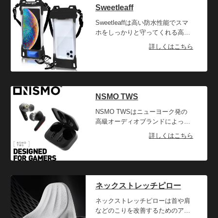
Sweetleaff
Sweetleaffは高い防水性能でスマ
ホをしっかりと守ってくれる高性
能ポーチです。ワーケーションな
詳しくはこちら
どの際に、プールや海などでリフ
レッシュする機会も多いでしょ
う。しかし、リフレッシュ中でも
急な連絡などに対応しなければな
らないこともあり、常に連絡手段
NSMO TWS
としてスマホは手放すことができ
ません。そこでSwwtleaffにスマホ
NSMO TWSはニューヨーク発の
を入れることによって、本体を水
高級オーディオブランドによって
に濡らすことなくスムーズに操作
開発された完全ワイヤレスイヤホ
詳しくはこちら
することができます。もちろん、
ンです。トラベルワーカーはカフ
顔認証などのセキュリティ解除に
ェなど自宅以外の場所で仕事をす
も対応。 ポンプ排気機能も搭載さ
るケースも多いため、音声の確認
れていますので、ポーチがスマホ
を行う際にイヤホンやヘッドフォ
にぴったりと密着するので操作性
ンは欠かせません。近年ではケー
ネックストレッチピロー
も抜群です。プールや海などのみ
ブルを接続する必要がないことか
でなく、入浴や半身浴などの際に
らBluetoothを使用した完全ワイヤ
ネックストレッチピローは首や肩
もしっかりとスマホを守ってくれ
レスイヤホンが主流になりつつあ
などのこりを改善するためのアイ
ますので、ひとつ持っておくとよ