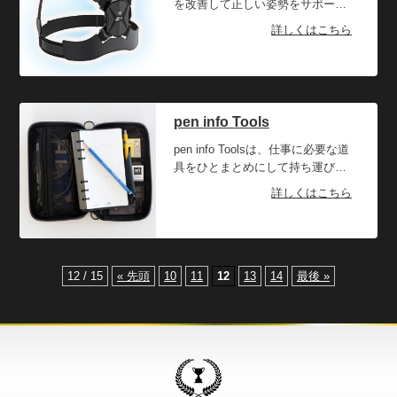
メラをレンズが入るバッグも内蔵
を改善して正しい姿勢をサポート
どをすっきりとまとめて収納可能
しています。ほかにもランドリー
してくれるアイテムです。正しい
詳しくはこちら
です。
バッグや、衣類をコンパクトにま
姿勢を保てないことが腰痛をはじ
とめられる圧縮バッグ2種類と、
めとした体の不調の原因となるケ
旅行に使えるバッグも内蔵されて
ースも少なくありません。しか
いるうえ、飛行機内に持ち込み可
し、仕事に集中しているといつの
能な容量40Lのため、トラベルワ
間にか姿勢が崩れてしまいがちで
pen info Tools
ーカーにとっては使い勝手のいい
す。そこで、スマート姿勢サポー
仕様です。バッグ自体はバックパ
ターを取り付けることで、正しい
pen info Toolsは、仕事に必要な道
ックとして背負う以外に、ドラム
姿勢を保ちやすくなるだけでな
具をひとまとめにして持ち運び可
バッグとして手持ちで持ち運ぶこ
く、背中が丸くなるとバイブで知
能にしたアイテムです。当商品は
詳しくはこちら
とも出来ます。
らせてくれます。なので、ある程
トラベルワーカーのような働く場
度の期間使用することによって、
所を問わない社会人をターゲット
正しい姿勢を保つ癖がつくので
に開発されており、メモなどアナ
す。 バンド部分は伸縮性があり、
ログ方面で必要な道具と、スマー
柔らかいゴム素材なので、長時間
トフォン充電器などデジタル方面
12 / 15
« 先頭
10
11
12
13
14
最後 »
身につけていてもそれほど圧迫感
で必要な道具をまとめて持ち運ぶ
はありません。サイズ調整も可能
ことができます。中のノートには
なので子供から大人まで体のサイ
時計式予定表、ダブルマージン、
ズに合わせて使用可能です。
構成プラン3種のリフィルが含ま
れており、これらのリフィルをし
おりでまとめることができるた