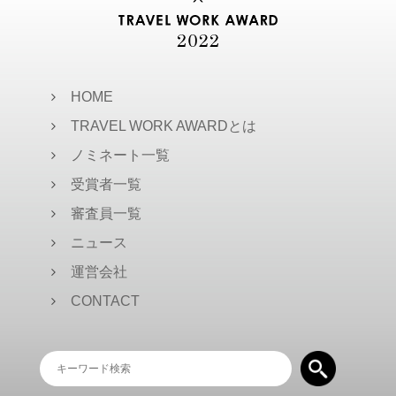
め、特にマルチタスクになりがち
なワーカーは重宝するでしょう。
内側のメッシュポケットには充電
器やバッテリーといった大きめの
道具から、クリップなども詰めら
れる余裕があり、汎用性が高いで
HOME
す。ケースは防水で、安心して持
ち運びができます。
TRAVEL WORK AWARDとは
ノミネート一覧
受賞者一覧
審査員一覧
ニュース
運営会社
CONTACT