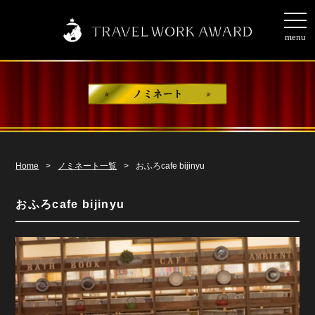
togg
navi
menu
Home
>
ノミネート一覧
>
おふろcafe bijinyu
おふろcafe bijinyu