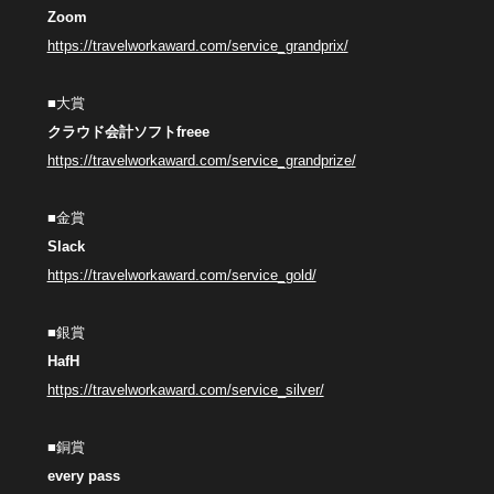
Zoom
https://travelworkaward.com/service_grandprix/
■大賞
クラウド会計ソフトfreee
https://travelworkaward.com/service_grandprize/
■金賞
Slack
https://travelworkaward.com/service_gold/
■銀賞
HafH
https://travelworkaward.com/service_silver/
■銅賞
every pass