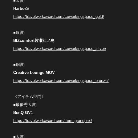
■金賞
HarborS
https://travelworkaward.com/coworkingspace_gold/
■銀賞
BIZcomfort片瀬江ノ島
https://travelworkaward.com/coworkingspace_silver/
■銅賞
Creative Lounge MOV
https://travelworkaward.com/coworkingspace_bronze/
《アイテム部門》
■最優秀大賞
BenQ GV1
https://travelworkaward.com/item_grandprix/
■大賞