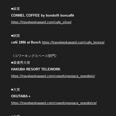
■銀賞
CONNEL COFFEE by bondolfi boncaffē
https://travelworkaward.com/cafe_silver/
■銅賞
café 1886 at Bosch
https://travelworkaward.com/cafe_bronze/
《コワーキングスペース部門》
■最優秀大賞
HAKUBA RESORT TELEWORK
https://travelworkaward.com/coworkingspace_grandprix/
■大賞
OKUTAMA＋
https://travelworkaward.com/coworkingspace_grandprize/