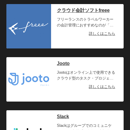
ための保険『FREENANCEあんし
求められています。
ん補償プラス』をリリース。ま
「Teamlancer（チームランサ
クラウド会計ソフトfreee
た、会員登録時に本人確認・反社
ー）」は、さまざまな背景の人が
チェックを行っているため、
集まったチームでプロジェクトを
フリーランスのトラベルワーカー
FREENANCE会員であることを信
おこなうことを通じて、新しい働
の会計管理におすすめなのが「ク
用の証としてご利用いただけるな
き方をサポートし、越境活動が行
ラウド会計ソフトfreee」です。フ
詳しくはこちら
ど、フリーランスの働き方を支援
える機会提供プラットフォームで
リーランスの頭を毎年悩ませるの
しています。
す。興味、関心のあるテーマで仲
が確定申告。経費の計上、控除に
間が集まり、メンバー募集や活動
関する書類の管理、さまざまな取
のPR、イベント告知などをするこ
引先とのお金のやり取りなど一年
とができます。チームで仕事を請
のすべての収入と支出をまとめる
Jooto
け負うことも可能なので、1人で
のはなかなか骨が折れる作業で
処理できない仕事は仲間と分担し
す。「クラウド会計ソフトfreee」
Jootoはオンライン上で使用できる
て進めることも可能です。
なら、質問に答えるだけで経理が
クラウド型のタスク・プロジェク
苦手な人でも簡単に確定申告書が
ト管理ツールです。トラベルワー
詳しくはこちら
作成できます。さらにアプリを使
カーの場合、複数のプロジェクト
えばスマホ1台でも確定申告が可
やタスクなどの管理をすべて自分
能です。口座やクレジットカード
で行わなければならないケースも
を連携しておけば明細を自動で取
少なくありません。多くのプロジ
得するため面倒な入力作業が不
ェクトを抱えているとそれぞれの
Slack
要。連携金融機関は3,200以上で、
進行状況がわからず、仕事に優先
セキュリティも金融機関に認めら
順位をつけられなくなってしまう
Slackはグループでのコミュニケ
れており安心です。スマホでレシ