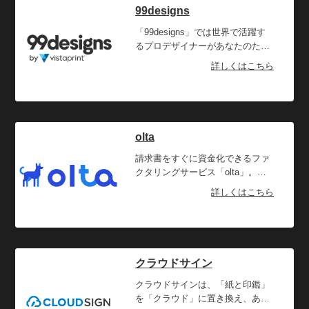
99designs
「99designs」では世界で活躍す
るプロデザイナーがあなたのため
だけに最高のデザインを作成しま
詳しくはこちら
す。コンペでは、価格とデザイン
の希望を記入すると、世界中のデ
ザイナーが考えた多くのデザイン
から選定することができます。国
際コンペで受賞したデザイナーも
olta
多数所属しています。1-to-1プロ
ジェクトでは直接デザイナーへ依
請求書をすぐに資金化できるファ
頼も可能です。デザインブリーフ
クタリングサービス「olta」。フ
へ要望を記入し、プロジェクトに
ァクタリングとは入金されていな
詳しくはこちら
ぴったりのデザイナーへ依頼でき
い請求書を売却し、早期に資金調
ます。90以上のカテゴリーや、デ
達をすることです。oltaのクラウ
ザイナーのポートフォリオからお
ドファクタリングは法人だけでな
気に入りのデザイナーを選ぶこと
くフリーランスも利用でき、買い
が可能です。カスタマーサポート
取り金額に上限も下限もありませ
クラウドサイン
に相談すれば、好み、用途に合っ
ん。しかも取引先にファクタリン
たデザイナーを紹介してくれま
グをしたことは全く知られること
クラウドサインは、「紙と印鑑」
す。在籍デザイナーはすべて
がなく、手続きが完了します。必
を「クラウド」に置き換え、あら
99designsの品質基準を満たした