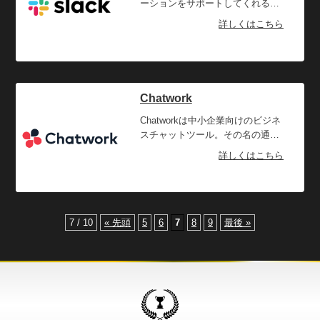
こともあるでしょう。このサービ
ーションをサポートしてくれるチ
ートの写真を撮るだけで金額と日
スでは、あらゆる端末からアクセ
ャンネルベースの企業向けメッセ
詳しくはこちら
付を読み込める機能も。
スしていつでもプロジェクトの進
ージプラットフォームです。メー
行状況や、残されているタスクな
ルとは違い、プロジェクトや組織
どを確認できます。基本的な操作
単位でチャンネルを設定して、チ
はドラッグ＆ドロップの簡単なも
ャット形式で会話をするようにや
のなので、はじめての方でもすぐ
りとりができるのでより効率的な
Chatwork
に使いこなせるでしょう。さら
コミュニケーションが可能です。
に、グループの進捗状況の確認も
さらに、アプリ連携によりグルー
Chatworkは中小企業向けのビジネ
行えますので、個人として、そし
プでのコミュニケーションのみで
スチャットツール。その名の通
てチームとして今すべきことを一
なく、個人でのタスク管理も行え
り、チャットを中心として電話や
詳しくはこちら
目で確認できます。ウェブ上での
ますので、個人のスケージュー
会議などビジネスにおいて必要な
情報共有ツールとしても使えます
ル・タスク管理ツールとしても魅
あらゆるコミュニケーションを効
ので、トラベルワーカーにとって
力的です。チームと個人、それぞ
率的に行えます。ビジネスチャッ
も魅力的なツールです。
れの仕事管理を1つのツールで行
トツールとしては日本国内で非常
えるという点は大きな利点でしょ
に高いシェアを誇り、2020年6月
7 / 10
« 先頭
5
6
7
8
9
最後 »
う。2,400以上の外部アプリとも簡
時点で国内利用者数No.1となって
単に連携可能で、ファイルのやり
います。操作性はとてもシンプル
とりもできますので、ウェブ上で
でPCのブラウザや、スマホやタブ
仕事を進めることの多いトラベル
レットの専用アプリなども用意さ
ワーカーにとっても心強い味方と
れていますので、あらゆるデバイ
なってくれるでしょう。 セキュリ
スからアクセスし、使用できま
ティ対策もしっかりと行えますの