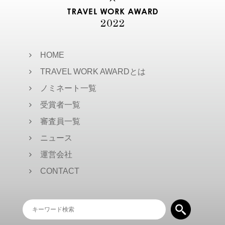
す。メールと違い、チャットなの
で、非常に信頼度も高く、世界中
で要件を伝えるのみでなくリアル
で15万社を超える企業が有償ユー
タイムでのコミュニケーションが
ザーとして導入しています。
とりやすいため、よりビジネスを
効率的で円滑なものにできるでし
ょう。トラベルワーカーにとって
HOME
も必須ツールのひとつです。
TRAVEL WORK AWARDとは
ノミネート一覧
受賞者一覧
審査員一覧
ニュース
運営会社
CONTACT