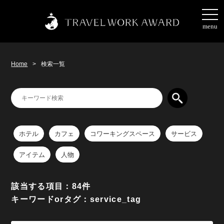
togg
navi
menu
Home
>
検索一覧
ホテル
カフェ
コワーキングスペース
サービス
アイテム
人物
該当する項目：84件
キーワードorタグ：service_tag