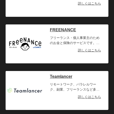
要書類が揃えば24時間以内に見積
ゆる契約作業をパソコンだけで完
詳しくはこちら
有能なデザイナーなので、初めて
もり結果が出て、契約後即日～翌
結できるWeb完結型クラウド契約
の依頼も安心です。
営業日に振り込みという短いスパ
サービスです。弁護士監修のもと
ンでの資金調達が可能です。書類
運営しており、法的に安心いただ
の提出はすべてオンライン。AIに
けるプロダクトとして提供。全て
よる審査のため対面の必要がな
がクラウド上で完結するため、契
FREENANCE
く、全国どこへいても申し込めま
約締結のスピード化と郵送代・印
す。手数料は諸経費などすべて込
刷代・紙代・印紙代などのコスト
フリーランス・個人事業主のため
みで2～9％とリーズナブルです。
削減を実現。あらかじめ当事者の
のお金と保険のサービスです。
間で契約交渉が済んだ完成済の契
「FREENANCE byGMO」のユー
詳しくはこちら
約書をアップロードし、相手方が
ザー登録時に開設される銀行口座
承認するだけで契約を締結するこ
『FREENANCE口座』を事業収入
とが可能です。電子契約機能に
の受け取り先とすることで、請求
は、「いつ・誰が・どの契約に合
書をすぐに現金化できる
意したか」を証明する厳格な電子
『FREENANCE即日払い』が利用
Teamlancer
署名とタイムスタンプを付与して
でき、最大5,000万円の補償が受け
います。リモートワークの環境下
られるフリーランス特化型の損害
リモートワーク、パラレルワー
においても契約書の証拠力を担保
賠償保険『FREENANCEあんしん
ク、副業、フリーランスなど多様
しながら、事業活動に重要となる
補償』が無料付帯します。2020年
な働き方が増えている現在。一方
詳しくはこちら
円滑な契約業務を実現します。
8月には、ケガや病気で働けなく
で個人のスキルを磨くだけでな
なった場合に最長１年間の所得の
く、異なる環境の人とも交わり、
補償が受けられるフリーランスの
チームで共創することの大切さが